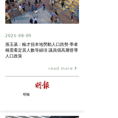
2025-08-09
孫玉菡：輸才扭本地勞動人口跌勢 學者
稱需看定居人數等細項 議員倡高層督導
人口政策
read more
明報