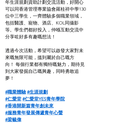
年生涯規劃資助計劃交流活動，好開心
可以同香港管理專業協會羅桂祥中學130
位中三學生，一齊體驗多個職業領域，
包括醫護、寵物、酒店、KOL同攝影
等。學生們都好投入，仲喺互動交流中
分享咗好多有趣嘅想法！
透過今次活動，希望可以啟發大家對未
來嘅無限可能，搵到屬於自己嘅方
向！ 每個行業都有獨特嘅魅力，期待見
到大家發掘自己嘅興趣，同時勇敢追
夢！
#職業體驗
#生涯規劃
#仁愛堂
#仁愛堂YES青年學院
#香港開新篇青年創未來
#服務青年發展傳遞青年心聲
#梁毓偉