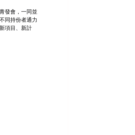
入青發會，一同並
不同持份者通力
新項目、新計