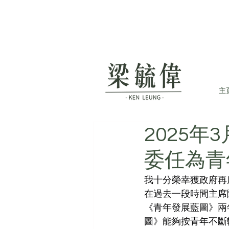
主
2025
委任為青
我十分榮幸獲政府再
在過去一段時間主席
《青年發展藍圖》兩
圖》能夠按青年不斷