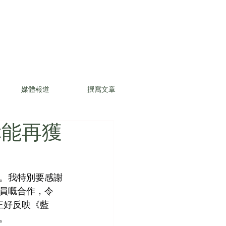
媒體報道
撰寫文章
幸能再獲
。我特別要感謝
員嘅合作，令
正好反映《藍
。