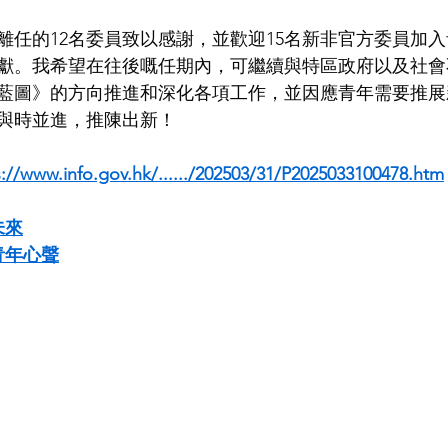
離任的12名委員致以感謝，並歡迎15名新非官方委員加
獻。我希望在往後嘅任期內，可繼續與特區政府以及社會
藍圖》的方向推進和深化各項工作，並因應青年需要推展
與時並進，推陳出新！
s://www.info.gov.hk/....../202503/31/P2025033100478.htm
未來
青年心聲