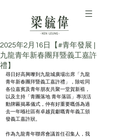
2025年2月16日【#青年發展 |
九龍青年新春團拜暨義工嘉許
禮】
尋日好高興嚟到九龍城廣場出席「九龍
青年新春團拜暨義工嘉許禮」，除咗同
各位嘉賓及青年朋友共聚一堂賀新鿋，
以及主持「青團落地 青年落區」專項活
動牌匾揭幕儀式，仲有好重要嘅係為過
去一年喺社區有卓越貢獻嘅青年義工頒
發義工嘉許狀。
作為九龍青年聯席會議首任召集人，我