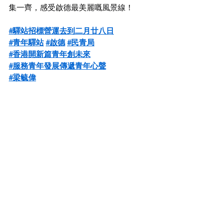
集一齊，感受啟德最美麗嘅風景線！
#驛站招標營運去到二月廿八日
#青年驛站
#啟德
#民青局
#香港開新篇青年創未來
#服務青年發展傳遞青年心聲
#梁毓偉