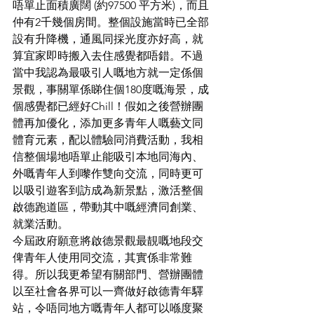
唔單止面積廣闊 (約97500 平方米)，而且
仲有2千幾個房間。整個設施當時已全部
設有升降機，通風同採光度亦好高，就
算宜家即時搬入去住感覺都唔錯。不過
當中我認為最吸引人嘅地方就一定係個
景觀，事關單係睇住個180度嘅海景，成
個感覺都已經好Chill！假如之後營辦團
體再加優化，添加更多青年人嘅藝文同
體育元素，配以體驗同消費活動，我相
信整個場地唔單止能吸引本地同海內、
外嘅青年人到嚟作雙向交流，同時更可
以吸引遊客到訪成為新景點，激活整個
啟德跑道區，帶動其中嘅經濟同創業、
就業活動。
今屆政府願意將啟德景觀最靚嘅地段交
俾青年人使用同交流，其實係非常難
得。所以我更希望有關部門、營辦團體
以至社會各界可以一齊做好啟德青年驛
站，令唔同地方嘅青年人都可以喺度聚