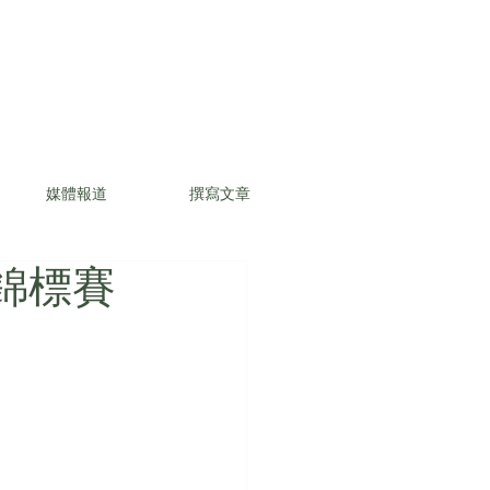
媒體報道
撰寫文章
錦標賽