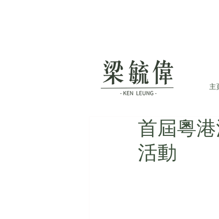
主
首屆粵港
活動