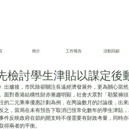
頁
簡介
工作報告
活動回顧
- 先檢討學生津貼以謀定後
》出爐後，市民除卻關注長遠經濟發展外，更為關心當然
。面對香港結構性財赤漸趨明顯，社會大眾對「勒緊褲頭
注的二元乘車優惠計劃為例，在輿論數月的討論後，出來
反之，當局在未有預告下取消已恆常化數年的學生津貼，
事件反映政府在節約開支時不僅需要有財政考量，同時亦
取得兩者的平衡。