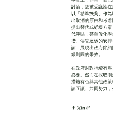
事實上，作為一個已
討論，故被受議論在
以「精準扶貧」作為
出取消的原由和考慮
提出替代或紓緩方案
代津貼，甚至優化學
措。儘管這樣的安排
諒，展現出政府節約
緩則圓的果效。
在政府財政持續有壓
必要。然而在採取削
措施有否與其他政策
諒互讓、共同努力，