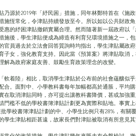
津貼乃源於2019年「紓民困」措施，同年林鄭特首在《施
措施恆常化，令津貼持續發放至今。所以如以公共財政角
受惠的紓困津貼撤銷實屬合理。然而隨著新一屆政府以「
措施後，學生津貼便成為締造有利育兒環境措施之一，包
的官員過去於立法會回答質詢時均指出，學生津貼屬政府
育子女，強化教育支持。因此當《預算案》將津貼取消，
理解為政府家庭友善、鼓勵生育政策理念的改變。
「軟着陸」相比，取消學生津貼於公布前的社會蘊釀似乎
配合。面對中、小學教科書每年加幅都高於通脹，平均購
實在取消津貼同時，亦可提出讓教科書降價，甚或加強重
請門檻不低的學校書簿津貼計劃更為實際和貼地。事實上
年獲批學校書簿津貼計劃的中、小學生比例只有28%，有關
惠的學生津貼相距甚遠，故家長們對津貼被取消有所意見