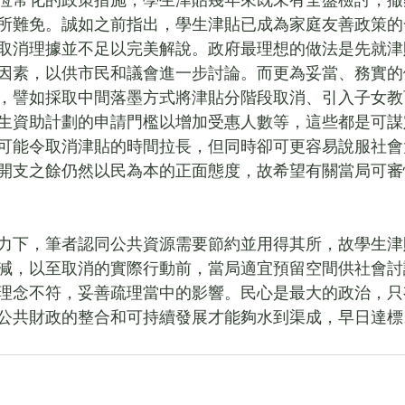
恆常化的政策措施，學生津貼幾年來既未有全盤檢討，撤
所難免。誠如之前指出，學生津貼已成為家庭友善政策的
取消理據並不足以完美解說。政府最理想的做法是先就津
因素，以供市民和議會進一步討論。而更為妥當、務實的
，譬如採取中間落墨方式將津貼分階段取消、引入子女教
生資助計劃的申請門檻以增加受惠人數等，這些都是可謀
可能令取消津貼的時間拉長，但同時卻可更容易說服社會
開支之餘仍然以民為本的正面態度，故希望有關當局可審
力下，筆者認同公共資源需要節約並用得其所，故學生津
減，以至取消的實際行動前，當局適宜預留空間供社會討
理念不符，妥善疏理當中的影響。民心是最大的政治，只
公共財政的整合和可持續發展才能夠水到渠成，早日達標