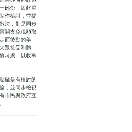
銷時亦省卻政策
一部份，因此單
貼作檢討，並提
做法，則是同步
育開支免稅額取
定而後動的舉
大眾接受和體
慎考慮，以收事
貼確是有檢討的
論，並同步檢視
有市民與政府互
。