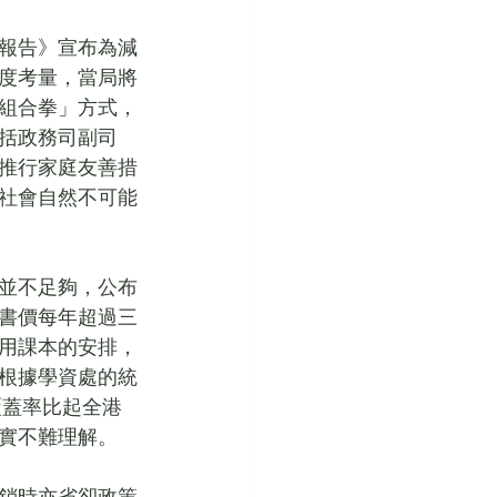
政報告》宣布為減
度考量，當局將
組合拳」方式，
括政務司副司
推行家庭友善措
社會自然不可能
並不足夠，公布
書價每年超過三
用課本的安排，
根據學資處的統
覆蓋率比起全港
其實不難理解。