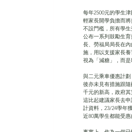
每年2500元的學生
輕家長開學負擔而將
不設門檻，所有學生
公布一系列鼓勵生育
長、勞福局局長在內
施，用以支援家長養
視為「減糖」，而是
與二元乘車優惠計劃
後亦未見有措施跟隨
千元的新高，政府其
這比起建議家長去申
計資料，23/24學
近80萬學生都能受