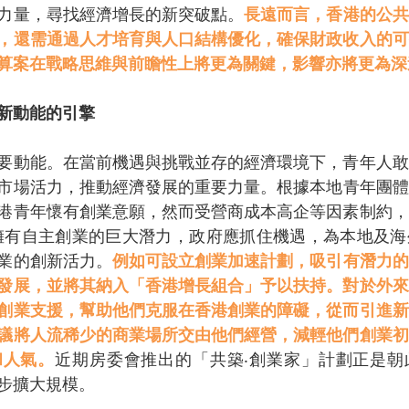
力量，尋找經濟增長的新突破點。
長遠而言，香港的公共
，還需通過人才培育與人口結構優化，確保財政收入的可
算案在戰略思維與前瞻性上將更為關鍵，影響亦將更為深
新動能的引擎
要動能。在當前機遇與挑戰並存的經濟環境下，青年人敢
市場活力，推動經濟發展的重要力量。根據本地青年團體在
港青年懷有創業意願，然而受營商成本高企等因素制約，
擁有自主創業的巨大潛力，政府應抓住機遇，為本地及海
業的創新活力。
例如可設立創業加速計劃，吸引有潛力的
發展，並將其納入「香港增長組合」予以扶持。對於外來
創業支援，幫助他們克服在香港創業的障礙，從而引進新
議將人流稀少的商業場所交由他們經營，減輕他們創業初
和人氣。
近期房委會推出的「共築‧創業家」計劃正是朝
步擴大規模。