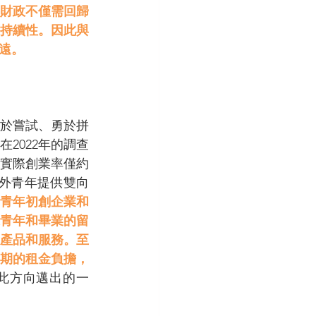
財政不僅需回歸
持續性。因此與
遠。
於嘗試、勇於拼
2022年的調查
實際創業率僅約
外青年提供雙向
青年初創企業和
青年和畢業的留
產品和服務。至
期的租金負擔，
此方向邁出的一