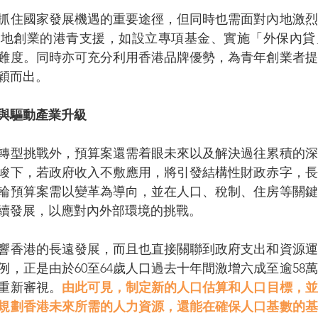
抓住國家發展機遇的重要途徑，但同時也需面對內地激烈
內地創業的港青支援，如設立專項基金、實施「外保內貸
難度。同時亦可充分利用香港品牌優勢，為青年創業者提
穎而出。
與驅動產業升級
轉型挑戰外，預算案還需着眼未來以及解決過往累積的深
峻下，若政府收入不敷應用，將引發結構性財政赤字，長
輪預算案需以變革為導向，並在人口、稅制、住房等關鍵
續發展，以應對內外部環境的挑戰。
響香港的長遠發展，而且也直接關聯到政府支出和資源運
例，正是由於60至64歲人口過去十年間激增六成至逾58
重新審視。
由此可見，制定新的人口估算和人口目標，並
規劃香港未來所需的人力資源，還能在確保人口基數的基