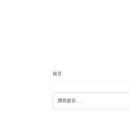
留言
撰寫留言......
香港人口政策需高瞻遠矚