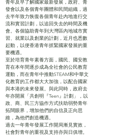
青年及早了解國家最新發展，政府、青
發會以及各個青年團體和民間組織，過
去半年致力恢復各個青年赴內地進行交
流和實習計劃，以追回失去的時間及機
會。各個協助青年到大灣區內地城市實
習、就業以及創業的計劃，近月也悉數
起動，以便香港青年抓緊國家發展的重
要機遇。
至於培育青年素養方面，國民、國安教
育在本年間逐步成為全社會的公民教育
運動，而在青年中推動STEAM和中華文
化教育的工作都大大加強，以配合國家
與本港的未來發展。與此同時，政府去
年亦開展「共創明『Teen』計劃」，以
政、商、民三方協作方式扶助弱勢青年
拓闊眼界，增加他們的自信及正向思
維，為他們創造機遇。
過去一年青年發展工作開局漸見實效，
社會對青年的重視及支持亦與日俱增。