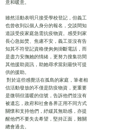
意和暖意。
雖然活動表明只接受學校登記，但義工
也曾收到以個人身分的報名，交談間知
道該受疫家庭急需抗疫物資。感受到家
長心急如焚、焦慮不安，義工並沒有告
知其不符登記資格便匆匆掛斷電話，而
是盡力安撫她的情緒，更努力搜集坊間
其他援助資訊，助她尋求當刻最快可提
供的援助。
 對於這些感覺活在孤島的家庭，筆者相
信活動發放的不僅是防疫物資，更重要
是微弱但溫暖的信號，告訴他們並沒有
被遺忘，政府和社會各界正用不同方式
關懷和支持他們，紓緩其無助感，亦提
醒他們不要失去希望，堅持正面，難關
總會過去。