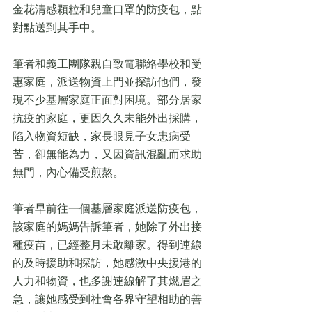
金花清感顆粒和兒童口罩的防疫包，點
對點送到其手中。
筆者和義工團隊親自致電聯絡學校和受
惠家庭，派送物資上門並探訪他們，發
現不少基層家庭正面對困境。部分居家
抗疫的家庭，更因久久未能外出採購，
陷入物資短缺，家長眼見子女患病受
苦，卻無能為力，又因資訊混亂而求助
無門，內心備受煎熬。
筆者早前往一個基層家庭派送防疫包，
該家庭的媽媽告訴筆者，她除了外出接
種疫苗，已經整月未敢離家。得到連線
的及時援助和探訪，她感激中央援港的
人力和物資，也多謝連線解了其燃眉之
急，讓她感受到社會各界守望相助的善