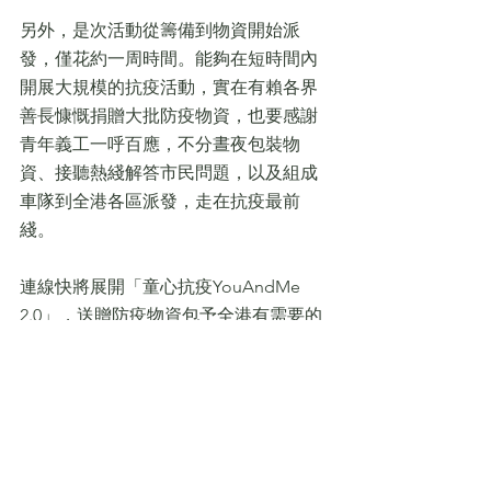
另外，是次活動從籌備到物資開始派
發，僅花約一周時間。能夠在短時間內
開展大規模的抗疫活動，實在有賴各界
善長慷慨捐贈大批防疫物資，也要感謝
青年義工一呼百應，不分晝夜包裝物
資、接聽熱綫解答市民問題，以及組成
車隊到全港各區派發，走在抗疫最前
綫。
連線快將展開「童心抗疫YouAndMe 
2.0」，送贈防疫物資包予全港有需要的
青少年家庭。市民可留意青聯的最新消
息，成功登記活動的市民，屆時可獲安
排在特定自取點，預約領取物資包。目
前疫情仍處於高位平台期，筆者呼籲更
多青年加入義工行列，壯大抗疫力量，
確信愛和盼望是擊退疫情最靈的「特效