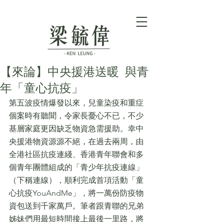
【來論】中央援港送暖 與青
年「童心抗疫」
第五波疫情爆發以來，兒童染疫和重症
個案時有聽聞，令家長憂心不已，不少
基層家庭更因缺乏物資急需援助。幸中
央援港物資源源不絕，在過去兩周，由
全港社區抗疫連綫、香港青年聯會和多
個青年團體組成的「青少年抗疫連線」
（下稱連線），順利完成首項活動「童
心抗疫YouAndMe」，將一萬份防疫物
資包送到千家萬戶。筆者跟青聯的兄弟
姊妹們用最短時間接上最後一里路，將