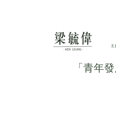
主
「青年發