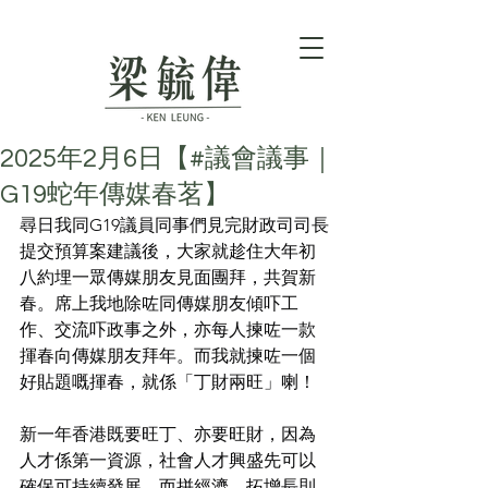
2025年2月6日【#議會議事｜
G19蛇年傳媒春茗】
尋日我同G19議員同事們見完財政司司長
提交預算案建議後，大家就趁住大年初
八約埋一眾傳媒朋友見面團拜，共賀新
春。席上我地除咗同傳媒朋友傾吓工
作、交流吓政事之外，亦每人揀咗一款
揮春向傳媒朋友拜年。而我就揀咗一個
好貼題嘅揮春，就係「丁財兩旺」喇！
新一年香港既要旺丁、亦要旺財，因為
人才係第一資源，社會人才興盛先可以
確保可持續發展，而拼經濟、拓增長則