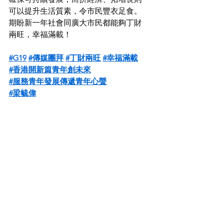
可以提升生活質素，令市民豐衣足食。
期盼新一年社會同廣大市民都能夠丁財
兩旺，幸福滿載！
#G19
#傳媒團拜
#丁財兩旺
#幸福滿載
#香港開新篇青年創未來
#服務青年發展傳遞青年心聲
#梁毓偉