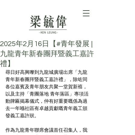
2025年2月16日【#青年發展 |
九龍青年新春團拜暨義工嘉許
禮】
尋日好高興嚟到九龍城廣場出席「九龍
青年新春團拜暨義工嘉許禮」，除咗同
各位嘉賓及青年朋友共聚一堂賀新鿋，
以及主持「青團落地 青年落區」專項活
動牌匾揭幕儀式，仲有好重要嘅係為過
去一年喺社區有卓越貢獻嘅青年義工頒
發義工嘉許狀。
作為九龍青年聯席會議首任召集人，我