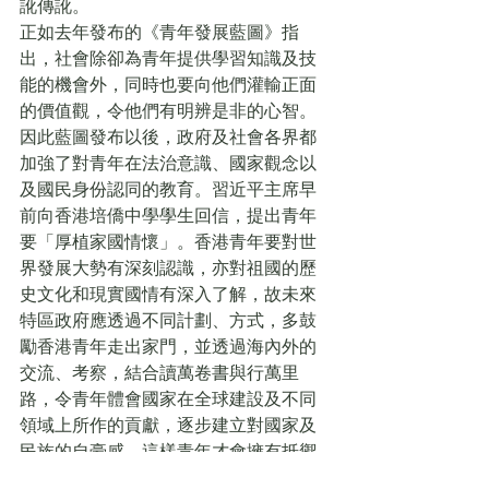
訛傳訛。
正如去年發布的《青年發展藍圖》指
出，社會除卻為青年提供學習知識及技
能的機會外，同時也要向他們灌輸正面
的價值觀，令他們有明辨是非的心智。
因此藍圖發布以後，政府及社會各界都
加強了對青年在法治意識、國家觀念以
及國民身份認同的教育。習近平主席早
前向香港培僑中學學生回信，提出青年
要「厚植家國情懷」。香港青年要對世
界發展大勢有深刻認識，亦對祖國的歷
史文化和現實國情有深入了解，故未來
特區政府應透過不同計劃、方式，多鼓
勵香港青年走出家門，並透過海內外的
交流、考察，結合讀萬卷書與行萬里
路，令青年體會國家在全球建設及不同
領域上所作的貢獻，逐步建立對國家及
民族的自豪感，這樣青年才會擁有抵禦
「港獨」的「免疫力」，而海外反中亂