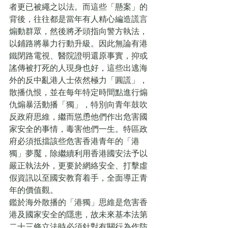
者更已被繩之以法。而這些「懸案」的
背後，往往都是當年有人精心編造謊言
煽動群眾，然後將矛頭指向警方執法，
以鋪路將暴力行動升級。因此無論有港
鐵閉路電視、醫院證明還原事實，抑或
謠傳被打死的人現身也好，這些出逃海
外的反中亂港人士依然極力「圓謊」，
散播仇恨，並在每年特定時間點進行煽
仇煽暴活動播「獨」，特別向青年鼓吹
反政府思維，繼而慫恿他們作出危害國
家安全的事情，毒害他們一生。特區政
府必須抵擋該些危害香港青年的「港
獨」夢魘，除繼續利用香港國安法予以
嚴正執法外，更要於網絡安全、打擊虛
假資訊以至國安教育着手，全面導正青
年的價值觀。
鑑於海外散播的「港獨」思維是危害香
港及國家安全的隱患，故未來基本法第
二十三條立法時必須針對有關行為作防