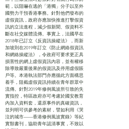
範，以阻嚇在逃的「港獨」分子以至外
國勢力干預香港事務。針對他們發布的
虛假資訊，政府亦應加快推進打擊假資
訊的立法進程，減少假新聞、假資料不
斷在社交媒體流傳。事實上，法國早在
2018年已訂立《反資訊操縱法》，而新
加坡則在2019年訂立《防止網絡假資訊
和網絡操縱法》，令政府可要求更正具
損害性的網上虛假資訊內容，並有權移
除導致嚴重後果的假資訊及停用虛假賬
戶等。本港執法部門亦應循此方面構思
着手，阻截虛假資訊持續在青年群眾中
流傳。針對2019年修例風波所引致的失
實指控，特區政府亦可考慮於國安教育
內加入資料套，還原事件的真確資訊，
並列明可供參考的素材，譬如利用《哭
泣的城市——香港修例風波實錄》等紀
實類書刊，協助青年認清事實，不致以