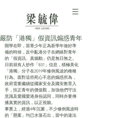
嚴防「港獨」假資訊煽惑青年
開學在即，當青少年正為新學年做好準
備的時候，反中亂港分子在網絡對青年
的「假資訊、真煽動」仍是無日無之。
日前就有人炒作「831」信息，積極美化
「港獨」分子在2019年修例風波的種種
行為。面對這些死心不息的煽惑所為，
政府需要繼續從國家安全及國安教育入
手，扶正青年的價值觀，加強他們守法
意識及愛國愛港身份認同，同時亦要傳
播真實的資訊，以正視聽。
事實上，經過4年沉澱，不少修例風波時
的「懸案」均已水落石出，當中的違法