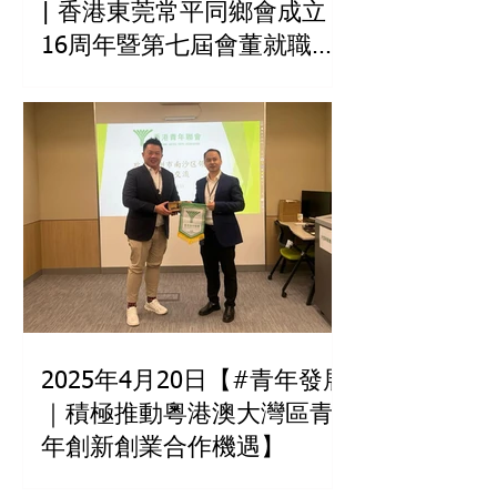
| 香港東莞常平同鄉會成立
16周年暨第七屆會董就職典
禮】
2025年4月20日【#青年發展
｜積極推動粵港澳大灣區青
年創新創業合作機遇】