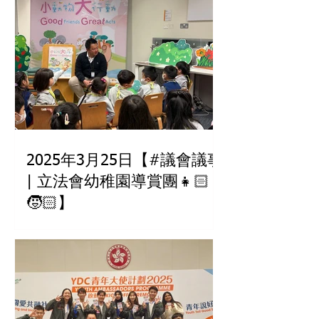
2025年3月25日【#議會議事
| 立法會幼稚園導賞團👧🏻
🧒🏻】